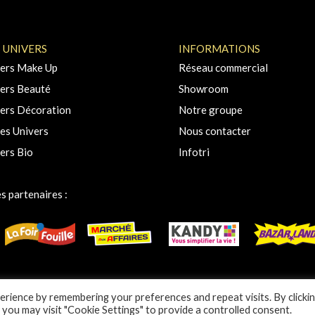
 UNIVERS
INFORMATIONS
ers Make Up
Réseau commercial
ers Beauté
Showroom
ers Décoration
Notre groupe
es Univers
Nous contacter
ers Bio
Infotri
s partenaires :
rience by remembering your preferences and repeat visits. By clicki
© MAXEL COSMETIC 2025 –
Mentions légales
 you may visit "Cookie Settings" to provide a controlled consent.