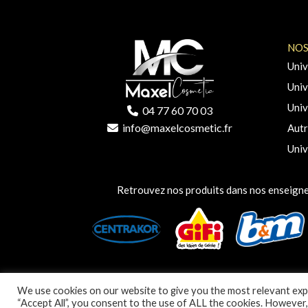
NOS
Univ
Univ
Univ
04 77 60 70 03
info@maxelcosmetic.fr
Autr
Univ
Retrouvez nos produits dans nos enseigne
We use cookies on our website to give you the most relevant expe
“Accept All”, you consent to the use of ALL the cookies. However,