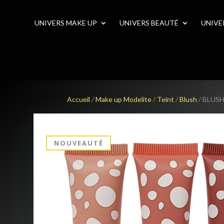
UNIVERS MAKE UP
UNIVERS BEAUTÉ
UNIVE
Accueil
/
Make up Modelite
/
Teint
/
Blush
/ BLUS
NOUVEAUTÉ