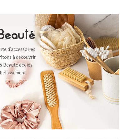
 Beauté
ente d’accessoires
vitons à découvrir
rs Beauté dédiés
mbellissement.