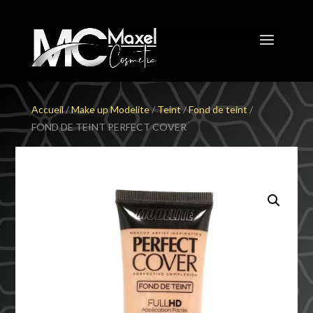
Accueil
/
Make up Modelite
/
Teint
/
Fond de teint
/
FOND DE TEINT PERFECT COVER