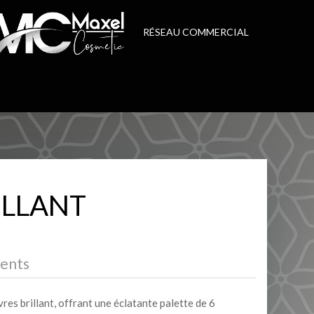
RÉSEAU COMMERCIAL
RILLANT
ients
res brillant, offrant une éclatante palette de 6