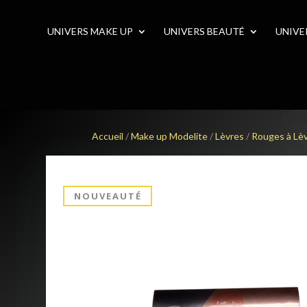
UNIVERS MAKE UP
UNIVERS BEAUTÉ
UNIVE
Accueil
/
Make up Modelite
/
Lèvres
/
Rouges à Lè
NOUVEAUTÉ