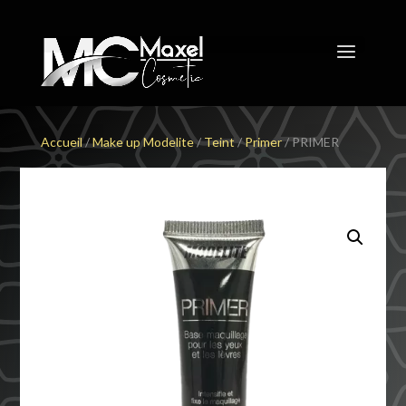
Accueil
/
Make up Modelite
/
Teint
/
Primer
/ PRIMER