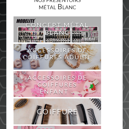
métal Blanc
CONCEPT MÉTAL
BLANC
ACCESSOIRES DE
COIFFURES ADULTE
ACCESSOIRES DE
COIFFURES
ENFANT ⌵
COIFFURE