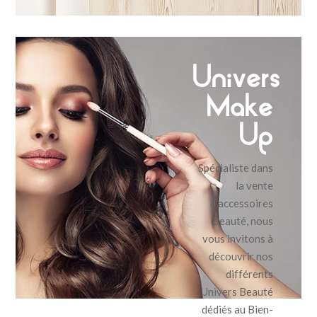
Univers
Make
Up
Spécialiste dans
la vente
d’accessoires
Beauté, nous
vous invitons à
découvrir nos
différents
Univers Beauté
dédiés au Bien-