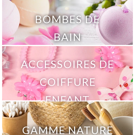
BOMBES DE
BAIN
ACCESSOIRES DE
COIFFURE
ENFANT
GAMME NATURE