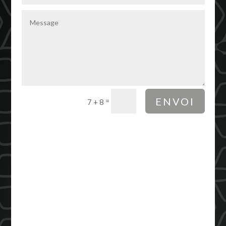
ENVOI
=
7 + 8