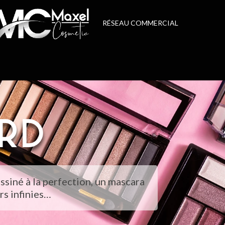
RÉSEAU COMMERCIAL
RD
essiné à la perfection, un mascara
rs infinies…