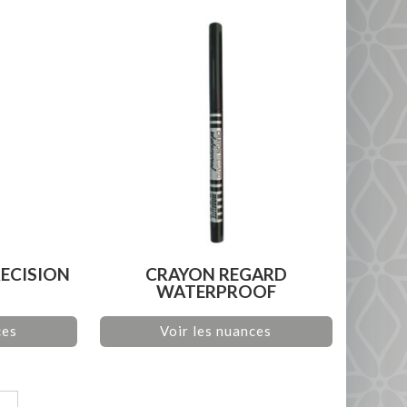
RECISION
CRAYON REGARD
WATERPROOF
ces
Voir les nuances