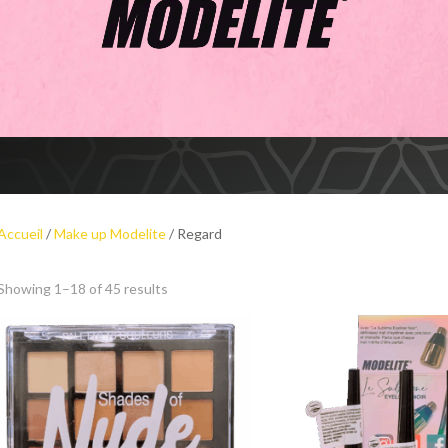
Accueil
/
Make up Modelite
/ Regard
Showing 1–18 of 45 results