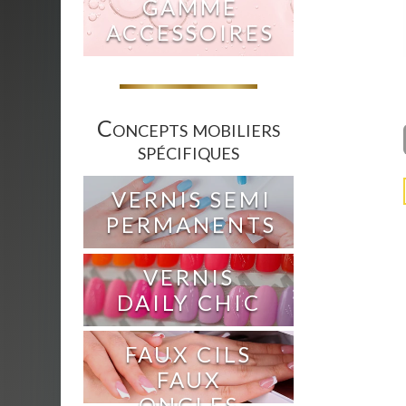
GAMME
ACCESSOIRES
Concepts mobiliers
spécifiques
VERNIS SEMI
PERMANENTS
VERNIS
DAILY CHIC
FAUX CILS
FAUX
ONGLES