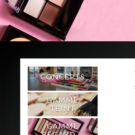
CONCEPTS
GAMME
TEINT
GAMME
REGARD ⌵