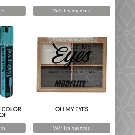
ces
Voir les nuances
 COLOR
OH MY EYES
OF
ces
Voir les nuances