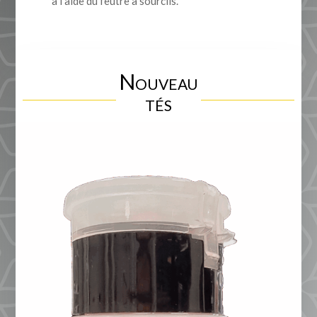
à l'aide du feutre à sourcils.
Nouveau
tés