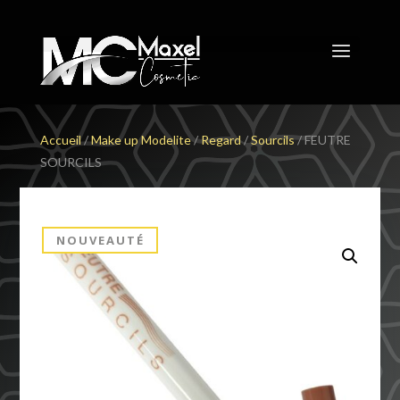
Accueil
/
Make up Modelite
/
Regard
/
Sourcils
/ FEUTRE
SOURCILS
NOUVEAUTÉ