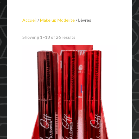
Accueil
/
Make up Modelite
/ Lèvres
Showing 1–18 of 26 results