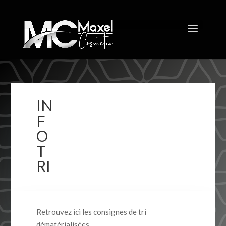
IN
F
O
T
RI
Retrouvez ici les consignes de tri
dématérialisées.