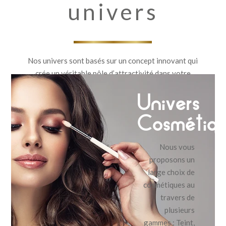
univers
Nos univers sont basés sur un concept innovant qui
crée un véritable pôle d’attractivité dans votre
magasin.
Univers
Notre but : développer les pulsions d’achats de votre
clientèle grâce à des produits de qualité, à des prix
Cosmétiq
accessibles.
Nos présentoirs sont disponibles en différents
Nous vous
formats, pour s’adapter au mieux à la surface
proposons un
disponible de votre espace de vente.
large choix de
cosmétiques au
travers de
plusieurs
gammes : Teint,