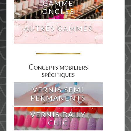
GAMME
ONGLES
AUTRES GAMMES
Concepts mobiliers
spécifiques
VERNIS SEMI
PERMANENTS
VERNIS DAILY
CHIC