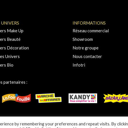
 UNIVERS
INFORMATIONS
ers Make Up
Réseau commercial
ers Beauté
Showroom
ers Décoration
Notre groupe
es Univers
Nous contacter
ers Bio
Infotri
s partenaires :
rience by remembering your preferences and repeat visits. By clicki
© MAXEL COSMETIC 2025 –
Mentions légales