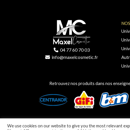
NOS
Univ
Univ
Univ
04 77 60 70 03
info@maxelcosmetic.fr
Autr
Univ
Retrouvez nos produits dans nos enseigne
We use cookies on our website to give you the most relevant expe