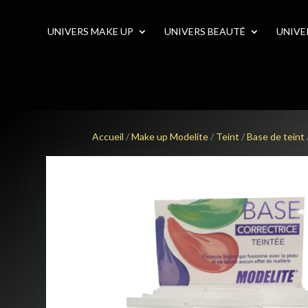
UNIVERS MAKE UP
UNIVERS BEAUTÉ
UNIVE
Accueil
/
Make up Modelite
/
Teint
/
Base de teint