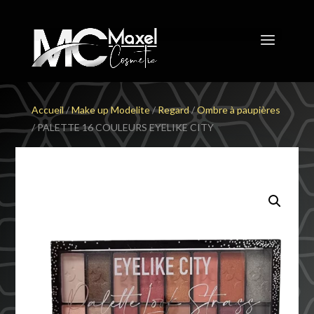
Accueil
/
Make up Modelite
/
Regard
/
Ombre à paupières
/ PALETTE 16 COULEURS EYELIKE CITY