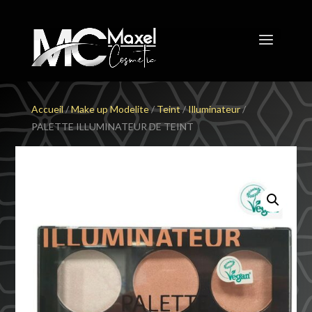
Accueil
/
Make up Modelite
/
Teint
/
Illuminateur
/
PALETTE ILLUMINATEUR DE TEINT